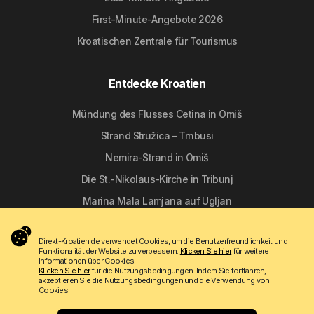
First-Minute-Angebote 2026
Kroatischen Zentrale für Tourismus
Entdecke Kroatien
Mündung des Flusses Cetina in Omiš
Strand Stružica – Trnbusi
Nemira-Strand in Omiš
Die St.-Nikolaus-Kirche in Tribunj
Marina Mala Lamjana auf Ugljan
Direkt-Kroatien.de verwendet Cookies, um die Benutzerfreundlichkeit und
Folgen Sie uns
Funktionalität der Website zu verbessern.
Klicken Sie hier
für weitere
Informationen über Cookies.
Klicken Sie hier
für die Nutzungsbedingungen. Indem Sie fortfahren,
akzeptieren Sie die Nutzungsbedingungen und die Verwendung von
Cookies.