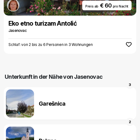
€ 60
Preis ab
pro Nacht
Eko etno turizam Antolić
Jasenovac
Schlaf: von 2 bis zu 6 Personen in 3 Wohnungen
Unterkunft in der Nähe von Jasenovac
3
Garešnica
2