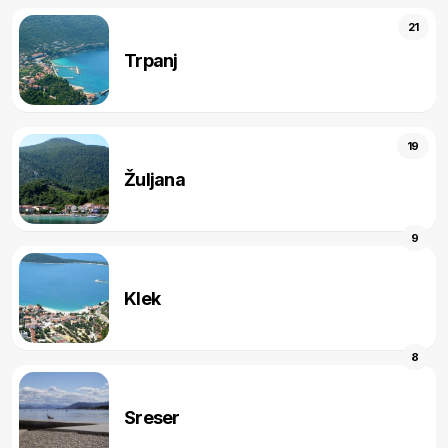
21
Trpanj
19
Žuljana
9
Klek
8
Sreser