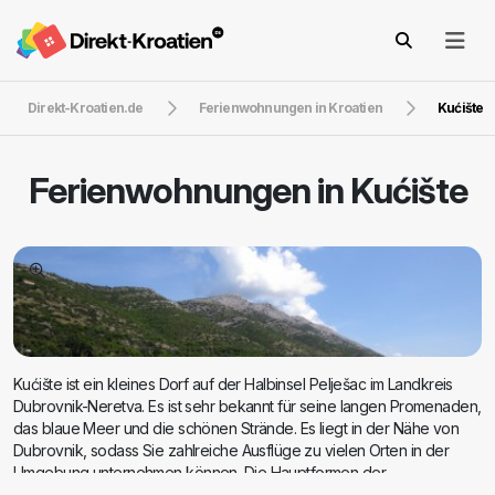
Direkt-Kroatien.de
Ferienwohnungen in Kroatien
Kućište
Ferienwohnungen in
Kućište
Kućište ist ein kleines Dorf auf der Halbinsel Pelješac im Landkreis
Dubrovnik-Neretva. Es ist sehr bekannt für seine langen Promenaden,
das blaue Meer und die schönen Strände. Es liegt in der Nähe von
Dubrovnik, sodass Sie zahlreiche Ausflüge zu vielen Orten in der
Umgebung unternehmen können. Die Hauptformen der
Unterbringung in Kućište
sind private Apartments und private Villen.