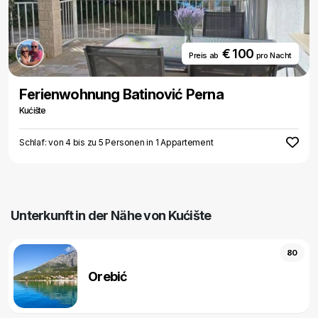
€ 100
Preis ab
pro Nacht
Ferienwohnung Batinović Perna
Kućište
Schlaf: von 4 bis zu 5 Personen in 1 Appartement
Unterkunft in der Nähe von Kućište
80
Orebić