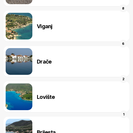
8
Viganj
6
Drače
2
Lovište
1
Brijesta