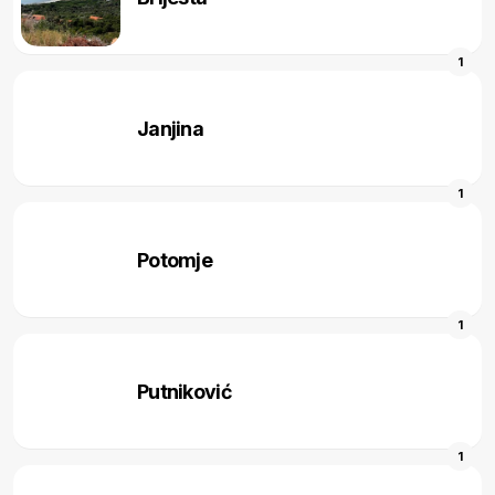
1
Janjina
1
Potomje
1
Putniković
1