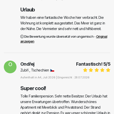
Urlaub
Wir haben eine fantastische Woche hier verbracht. Die
Wohnung ist komplett ausgestattet. Das Meer ist ganz in
der Nähe. Die Vermieter sind sehr nett und hilfsbereit.
Die Bewertung wurde übersetzt von ungarnisch -
Original
anzeigen
O
Ondřej
Fantastisch!
5
/
5
Zubří , Tschechien
Aufenthalt in
A4
, Juli 2026 |
Eingereicht : 28.07.2026
Super cool!
Tolle Familienpension. Sehr nette Besitzer. Der Urlaub hat
unsere Erwartungen übertroffen. Wunderschönes
Apartment mit Meerblick und Privatstrand. Der Strand
gehört direkt zur Pension. Es war unser schönster Urlaub in