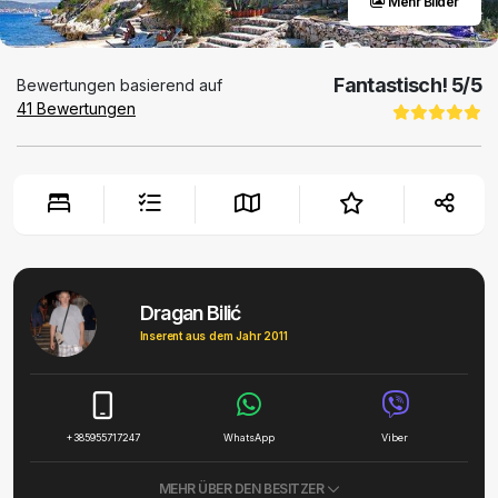
Mehr Bilder
Fantastisch!
5
/5
Bewertungen basierend auf
41
Bewertungen
Dragan Bilić
Inserent aus dem Jahr 2011
+385955717247
WhatsApp
Viber
MEHR ÜBER DEN BESITZER