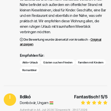
Nähe befindet sich außerdem ein öffentlicher Strand mit
kleinen Kieselsteinen, ideal für Kinder. Geschäfte, eine Bar
und ein Restaurant sind ebenfalls in der Nähe, was sehr
praktisch ist. Wir empfehlen diese Wohnung allen, die
einen ruhigen Urlaub mit traumhaftem Meerblick
verbringen möchten.
Die Bewertung wurde übersetzt von kroatisch -
Original
anzeigen
Empfohlen für:
Aktiv-Urlaub
Gästen suchen Frieden
Familien mit Kindern
Romantiker
I
Ildikó
Fantastisch!
5
/
5
Dombóvár, Ungarn
Aufenthalt in
A4
, Juli 2026 |
Eingereicht : 29.07.2026