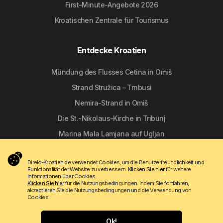
First-Minute-Angebote 2026
Kroatischen Zentrale für Tourismus
Entdecke Kroatien
Mündung des Flusses Cetina in Omiš
Strand Stružica – Trnbusi
Nemira-Strand in Omiš
Die St.-Nikolaus-Kirche in Tribunj
Marina Mala Lamjana auf Ugljan
Direkt-Kroatien.de verwendet Cookies, um die Benutzerfreundlichkeit und
Folgen Sie uns
Funktionalität der Website zu verbessern.
Klicken Sie hier
für weitere
Informationen über Cookies.
Klicken Sie hier
für die Nutzungsbedingungen. Indem Sie fortfahren,
akzeptieren Sie die Nutzungsbedingungen und die Verwendung von
Cookies.
Ok!
Copyright © 2009 - 2026 Do-bra d.o.o.