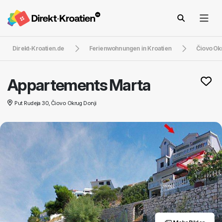
Direkt-Kroatien.de
Ferienwohnungen in Kroatien
Čiovo Ok
Appartements Marta
Put Rudeja 30, Čiovo Okrug Donji