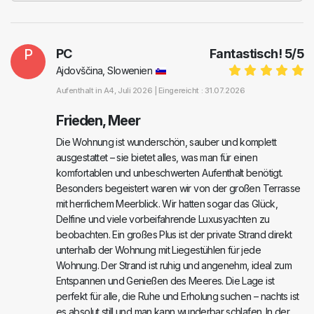
P
PC
Fantastisch!
5
/
5
Ajdovščina, Slowenien
Aufenthalt in
A4
, Juli 2026 |
Eingereicht : 31.07.2026
Frieden, Meer
Die Wohnung ist wunderschön, sauber und komplett
ausgestattet – sie bietet alles, was man für einen
komfortablen und unbeschwerten Aufenthalt benötigt.
Besonders begeistert waren wir von der großen Terrasse
mit herrlichem Meerblick. Wir hatten sogar das Glück,
Delfine und viele vorbeifahrende Luxusyachten zu
beobachten. Ein großes Plus ist der private Strand direkt
unterhalb der Wohnung mit Liegestühlen für jede
Wohnung. Der Strand ist ruhig und angenehm, ideal zum
Entspannen und Genießen des Meeres. Die Lage ist
perfekt für alle, die Ruhe und Erholung suchen – nachts ist
es absolut still und man kann wunderbar schlafen. In der