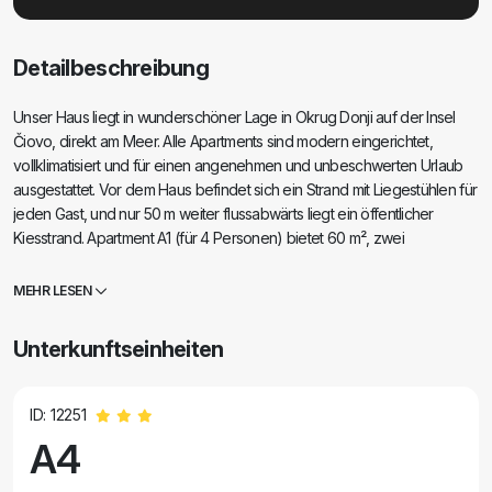
Detailbeschreibung
Unser Haus liegt in wunderschöner Lage in Okrug Donji auf der Insel
Čiovo, direkt am Meer. Alle Apartments sind modern eingerichtet,
vollklimatisiert und für einen angenehmen und unbeschwerten Urlaub
ausgestattet. Vor dem Haus befindet sich ein Strand mit Liegestühlen für
jeden Gast, und nur 50 m weiter flussabwärts liegt ein öffentlicher
Kiesstrand. Apartment A1 (für 4 Personen) bietet 60 m², zwei
Schlafzimmer, ein Badezimmer, eine Wohnküche und einen großen
Balkon mit herrlichem Meerblick. Apartment A2 (für 6 Personen) verfügt
MEHR LESEN
über drei Schlafzimmer, ein Wohnzimmer, eine Küche, ein Badezimmer
mit WC, ein zusätzliches WC und einen geräumigen Balkon mit
Unterkunftseinheiten
Panoramablick. Apartment A2 ist für die Saison 2026 nicht verfügbar.
Apartment A3 (für 4 Personen) bietet zwei Schlafzimmer, ein
Wohnzimmer, eine Küche, ein Badezimmer mit WC und einen Balkon
ID: 12251
mit Meerblick. Am Strand gibt es Platz für Strandutensilien und SUP-
A4
Boards, und die Anlage ist videoüberwacht. Genießen Sie die Ruhe, die
Nähe zum Meer und unsere Gastfreundschaft!