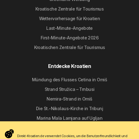
Kroatische Zentrale für Tourismus
Wettervorhersage für Kroatien
Last-Minute-Angebote
First-Minute-Angebote 2026
Kroatischen Zentrale für Tourismus
Entdecke Kroatien
Mündung des Flusses Cetina in Omiš
Strand Stružica – Trnbusi
Nemira-Strand in Omiš
Die St.-Nikolaus-Kirche in Tribunj
Marina Mala Lamjana auf Ugljan
Direkt-Kroatien.de verwendet Cookies, um die Benutzerfreundlichkeit und
Folgen Sie uns