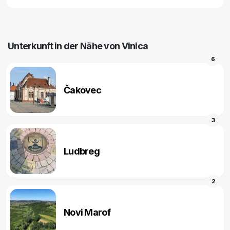
Unterkunft in der Nähe von Vinica
6
Čakovec
3
Ludbreg
2
Novi Marof