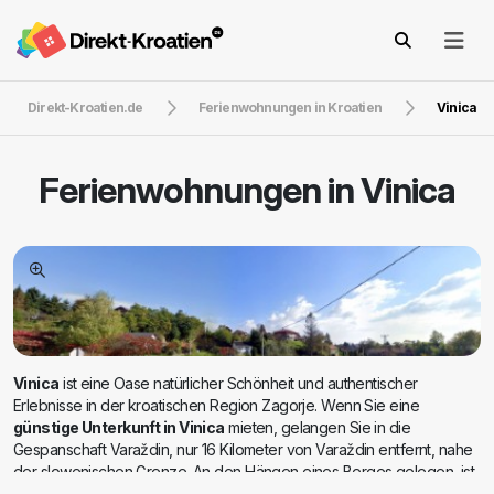
Direkt-Kroatien.de
Ferienwohnungen in Kroatien
Vinica
Ferienwohnungen in
Vinica
Vinica
ist eine Oase natürlicher Schönheit und authentischer
Erlebnisse in der kroatischen Region Zagorje. Wenn Sie eine
günstige Unterkunft in Vinica
mieten, gelangen Sie in die
Gespanschaft Varaždin, nur 16 Kilometer von Varaždin entfernt, nahe
der slowenischen Grenze. An den Hängen eines Berges gelegen, ist
Vinica ein verstecktes Juwel, das seinen Gästen eine Flucht aus dem