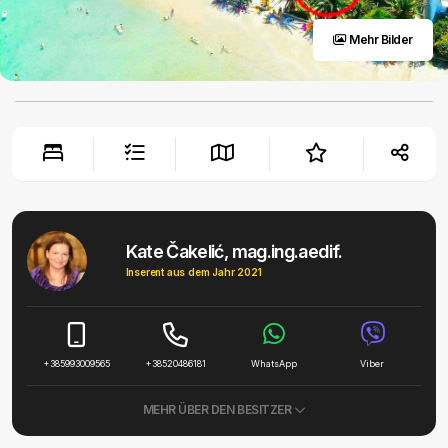
Mehr Bilder
Kate Čakelić, mag.ing.aedif.
Inserent aus dem Jahr 2021
+385993009565
+38520486181
WhatsApp
Viber
MEHR ÜBER DEN BESITZER