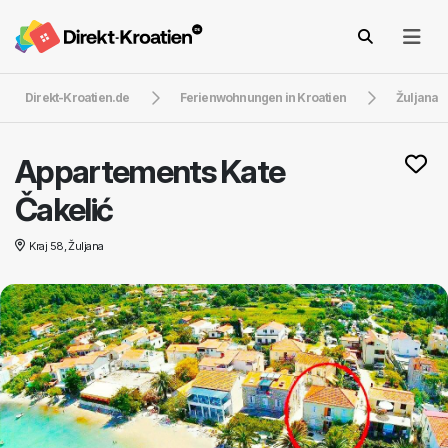
Direkt-Kroatien.de
Ferienwohnungen in Kroatien
Žuljana
Appartements Kate
Čakelić
Kraj 58, Žuljana