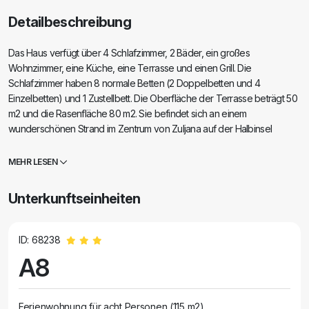
Detailbeschreibung
Das Haus verfügt über 4 Schlafzimmer, 2 Bäder, ein großes
Wohnzimmer, eine Küche, eine Terrasse und einen Grill. Die
Schlafzimmer haben 8 normale Betten (2 Doppelbetten und 4
Einzelbetten) und 1 Zustellbett. Die Oberfläche der Terrasse beträgt 50
m2 und die Rasenfläche 80 m2. Sie befindet sich an einem
wunderschönen Strand im Zentrum von Zuljana auf der Halbinsel
Peljesac. Es ist umgeben von schönen Stränden, dichtem Kiefernwald,
Ruhe und Frieden. Ein angenehmer Ort, um einen schönen Urlaub zu
MEHR LESEN
verbringen.
Unterkunftseinheiten
ID: 68238
A8
Ferienwohnung für acht Personen (115 m2)