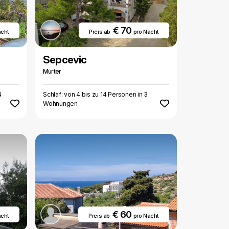
€ 70
acht
Preis ab
pro Nacht
Sepcevic
Murter
4
Schlaf: von 4 bis zu 14 Personen in 3
Wohnungen
€ 60
acht
Preis ab
pro Nacht