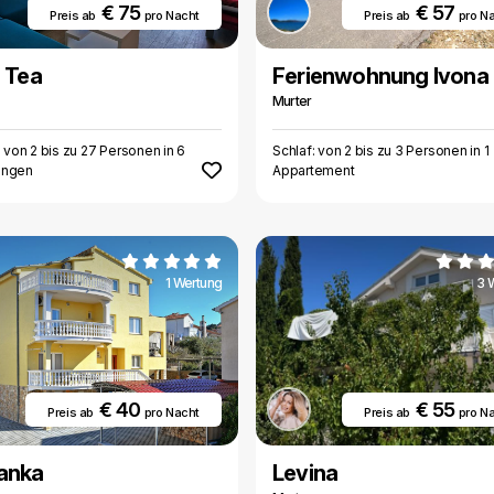
€ 75
€ 57
Preis ab
pro Nacht
Preis ab
pro N
a Tea
Ferienwohnung Ivona
Murter
: von 2 bis zu 27 Personen in 6
Schlaf: von 2 bis zu 3 Personen in 1
ngen
Appartement
1 Wertung
3 
€ 40
€ 55
Preis ab
pro Nacht
Preis ab
pro N
anka
Levina