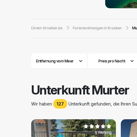
ausgerichtet, un
Tourismus und da
Die Insel hat etw
Direkt-Kroatien.de
Ferienwohnungen in Kroatien
Mu
beiden Bereichen 
Unterkünfte
wer
verfügt über 400
Da Murter in de
an organisierten 
Entfernung vom Meer
Preis pro Nacht
wunderschön, un
möchten, da Sie 
direkt am Strand
Unterkunft Murter
Wir haben
127
Unterkunft gefunden, die Ihren Suc
6 Wertung