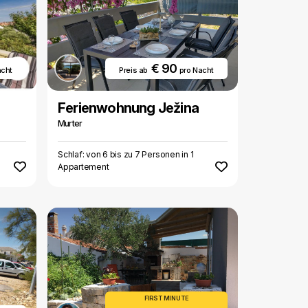
€ 90
acht
Preis ab
pro Nacht
Ferienwohnung Ježina
Murter
3
Schlaf: von 6 bis zu 7 Personen in 1
Appartement
FIRST MINUTE