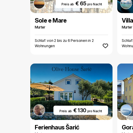
€ 65
Preis ab
pro Nacht
Sole e Mare
Vill
Murter
Murter
Schlaf: von 2 bis zu 6 Personen in 2
Schlaf
Wohnungen
Wohnu
€ 130
Preis ab
pro Nacht
Ferienhaus Šarić
Gor