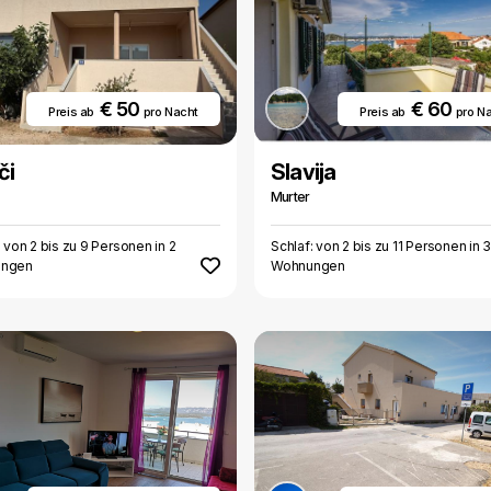
€ 50
€ 60
Preis ab
pro Nacht
Preis ab
pro N
či
Slavija
Murter
: von 2 bis zu 9 Personen in 2
Schlaf: von 2 bis zu 11 Personen in 
ngen
Wohnungen