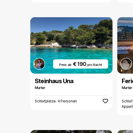
€ 190
Preis ab
pro Nacht
Steinhaus Una
Fer
Murter
Murter
Schlafplätze: 4 Personen
Schlaf
Appar