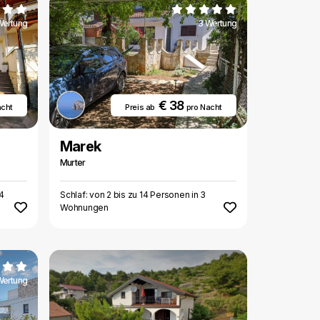
Wertung
3 Wertung
€ 38
acht
Preis ab
pro Nacht
Marek
Murter
 4
Schlaf: von 2 bis zu 14 Personen in 3
Wohnungen
Wertung