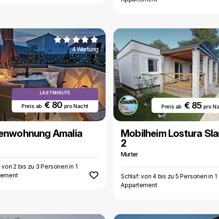
4 Wertung
LAST MINUTE
€ 80
€ 85
Preis ab
pro Nacht
Preis ab
pro N
ienwohnung Amalia
Mobilheim Lostura Sla
2
Murter
: von 2 bis zu 3 Personen in 1
tement
Schlaf: von 4 bis zu 5 Personen in 1
Appartement