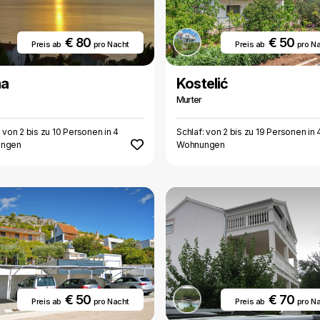
€ 80
€ 50
Preis ab
pro Nacht
Preis ab
pro N
ma
Kostelić
Murter
: von 2 bis zu 10 Personen in 4
Schlaf: von 2 bis zu 19 Personen in 
ngen
Wohnungen
€ 50
€ 70
Preis ab
pro Nacht
Preis ab
pro N