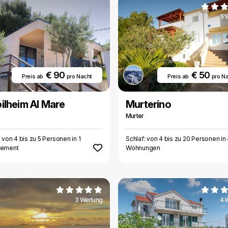
5 
€ 90
€ 50
Preis ab
pro Nacht
Preis ab
pro N
ilheim Al Mare
Murterino
Murter
: von 4 bis zu 5 Personen in 1
Schlaf: von 4 bis zu 20 Personen in
tement
Wohnungen
3 Wertung
4 