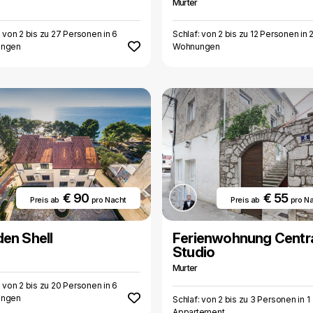
Murter
: von 2 bis zu 27 Personen in 6
Schlaf: von 2 bis zu 12 Personen in 
ngen
Wohnungen
€ 90
€ 55
Preis ab
pro Nacht
Preis ab
pro N
en Shell
Ferienwohnung Centr
Studio
Murter
: von 2 bis zu 20 Personen in 6
ngen
Schlaf: von 2 bis zu 3 Personen in 1
Appartement