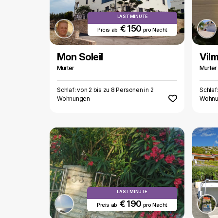
LAST MINUTE
€ 150
Preis ab
pro Nacht
Mon Soleil
Vil
Murter
Murter
Schlaf: von 2 bis zu 8 Personen in 2
Schlaf
Wohnungen
Wohnu
LAST MINUTE
€ 190
Preis ab
pro Nacht