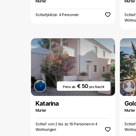
Murter
Murter
Schlafplätze: 4 Personen
Schlaf
Wohnu
€ 50
Preis ab
pro Nacht
Katarina
Gold
Murter
Murter
Schlaf: von 2 bis zu 16 Personen in 4
Schlaf
Wohnungen
Wohnu