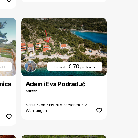
€ 70
acht
Preis ab
pro Nacht
nica
Adam i Eva Podraduč
Murter
Schlaf: von 2 bis zu 5 Personen in 2
Wohnungen