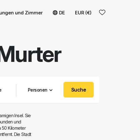
ieren
entfernen
ungen und Zimmer
DE
EUR (€)
Murter
Suche
Personen
amigen Insel. Sie
rbunden und
a 50 Kilometer
tfernt. Die Stadt