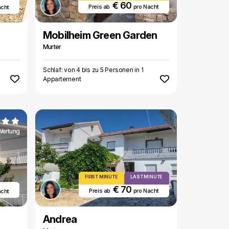
€ 60
Preis ab
pro Nacht
acht
Mobilheim Green Garden
Murter
Schlaf: von 4 bis zu 5 Personen in 1
Appartement
Wertung
FIRST MINUTE
LAST MINUTE
€ 70
Preis ab
pro Nacht
acht
Andrea