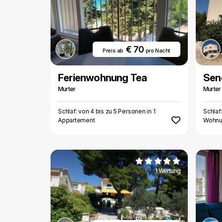
€ 70
Preis ab
pro Nacht
Ferienwohnung Tea
Sen
Murter
Murter
Schlaf: von 4 bis zu 5 Personen in 1
Schlaf
Appartement
Wohnu
1 Wertung