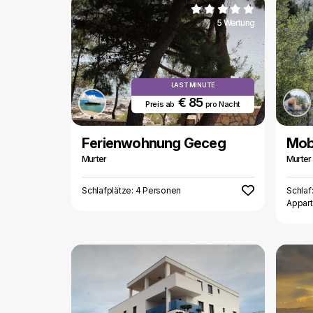
5 Wertung
LAST MINUTE
€ 85
Preis ab
pro Nacht
Ferienwohnung Geceg
Mob
Murter
Murter
Schlafplätze: 4 Personen
Schlaf
Appar